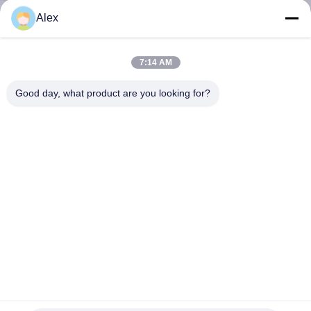
Alex
BIZE
ULAŞIN
7:14 AM
Good day, what product are you looking for?
HABERLER
DURUMLAR
TEKLIF
ISTEYIN
SITE
Tıbbi İpek Bantlar için Kuyu Yapıştırma Cilt Bakımı
HARITASI
Hotmelt PSA Tutkal tıbbi pansuman
Tıbbi Ürünler İçin Sıcak Eriyik Yapıştırıcı
2025-06-13