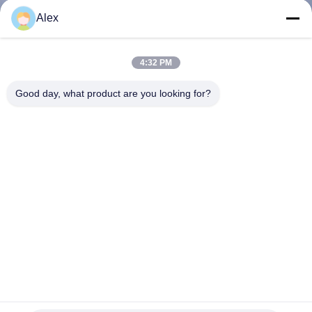
Alex
BIZE
ULAŞIN
4:32 PM
Good day, what product are you looking for?
HABERLER
DURUMLAR
TEKLIF
ISTEYIN
SITE
HARITASI
Dökme Kaplamalı Kağıt Çıkartmalar ve Kendinden
Yapışkanlı Etiketleme İçin İyi Kalıp Kesme PSA Tutkal