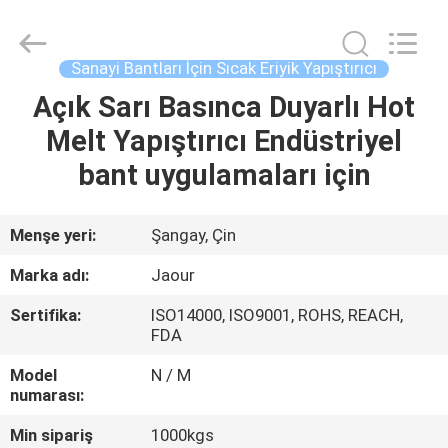
Shanghai
Jaour
Adhesive
Products
Co.,Ltd.
Sanayi Bantları İçin Sıcak Eriyik Yapıştırıcı
All
Rights
Açık Sarı Basınca Duyarlı Hot
EV
Reserved.
Melt Yapıştırıcı Endüstriyel
ÜRÜNLER
bant uygulamaları için
HAKKIMIZDA
Menşe yeri:
Şangay, Çin
Marka adı:
Jaour
FABRIKA
Sertifika:
ISO14000, ISO9001, ROHS, REACH,
TURU
FDA
Model
N / M
KALITE
numarası:
KONTROLÜ
Min sipariş
1000kgs