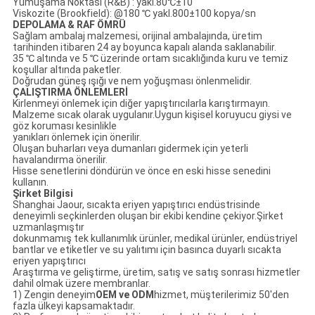
Yumuşama Noktası (R&B) : yakl.80℃±10
Viskozite (Brookfield): @180 ℃ yakl.800±100 kopya/sn
DEPOLAMA & RAF ÖMRÜ
Sağlam ambalaj malzemesi, orijinal ambalajında, üretim
tarihinden itibaren 24 ay boyunca kapalı alanda saklanabilir.
35 ℃ altında ve 5 ℃ üzerinde ortam sıcaklığında kuru ve temiz
koşullar altında paketler.
Doğrudan güneş ışığı ve nem yoğuşması önlenmelidir.
ÇALIŞTIRMA ÖNLEMLERİ
Kirlenmeyi önlemek için diğer yapıştırıcılarla karıştırmayın.
Malzeme sıcak olarak uygulanır.Uygun kişisel koruyucu giysi ve
göz koruması kesinlikle
yanıkları önlemek için önerilir.
Oluşan buharları veya dumanları gidermek için yeterli
havalandırma önerilir.
Hisse senetlerini döndürün ve önce en eski hisse senedini
kullanın.
Şirket Bilgisi
Shanghai Jaour, sıcakta eriyen yapıştırıcı endüstrisinde
deneyimli seçkinlerden oluşan bir ekibi kendine çekiyor.Şirket
uzmanlaşmıştır
dokunmamış tek kullanımlık ürünler, medikal ürünler, endüstriyel
bantlar ve etiketler ve su yalıtımı için basınca duyarlı sıcakta
eriyen yapıştırıcı
Araştırma ve geliştirme, üretim, satış ve satış sonrası hizmetler
dahil olmak üzere membranlar.
1) Zengin deneyim
OEM ve ODM
hizmet, müşterilerimiz 50'den
fazla ülkeyi kapsamaktadır.