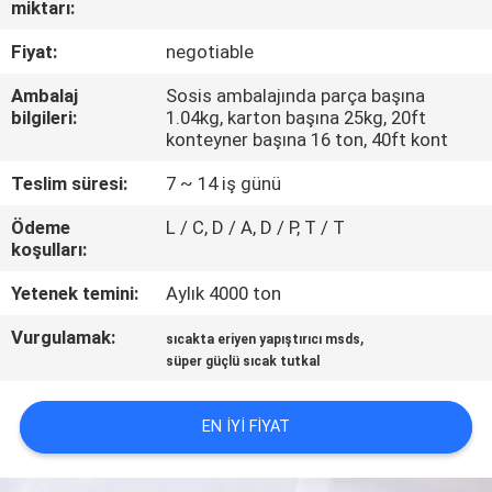
miktarı:
BIZE
Fiyat:
negotiable
ULAŞIN
Ambalaj
Sosis ambalajında ​​parça başına
bilgileri:
1.04kg, karton başına 25kg, 20ft
konteyner başına 16 ton, 40ft kont
HABERLER
Teslim süresi:
7 ~ 14 iş günü
DURUMLAR
Ödeme
L / C, D / A, D / P, T / T
koşulları:
TEKLIF
Yetenek temini:
Aylık 4000 ton
ISTEYIN
Vurgulamak:
,
sıcakta eriyen yapıştırıcı msds
süper güçlü sıcak tutkal
SITE
EN IYI FIYAT
HARITASI