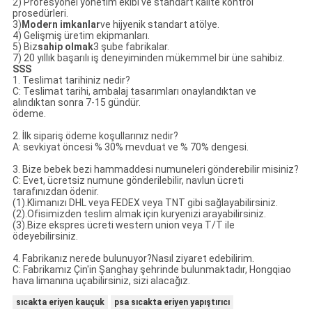
2) Profesyonel yönetim ekibi ve standart kalite kontrol
prosedürleri.
3)
Modern imkanlar
ve hijyenik standart atölye.
4) Gelişmiş üretim ekipmanları.
5) Biz
sahip olmak
3 şube fabrikalar.
7) 20 yıllık başarılı iş deneyiminden mükemmel bir üne sahibiz.
SSS
1. Teslimat tarihiniz nedir?
C: Teslimat tarihi, ambalaj tasarımları onaylandıktan ve
alındıktan sonra 7-15 gündür.
ödeme.
2. İlk sipariş ödeme koşullarınız nedir?
A: sevkiyat öncesi % 30% mevduat ve % 70% dengesi.
3. Bize bebek bezi hammaddesi numuneleri gönderebilir misiniz?
C: Evet, ücretsiz numune gönderilebilir, navlun ücreti
tarafınızdan ödenir.
(1).Klimanızı DHL veya FEDEX veya TNT gibi sağlayabilirsiniz.
(2).Ofisimizden teslim almak için kuryenizi arayabilirsiniz.
(3).Bize ekspres ücreti western union veya T/T ile
ödeyebilirsiniz.
4. Fabrikanız nerede bulunuyor?Nasıl ziyaret edebilirim.
C: Fabrikamız Çin'in Şanghay şehrinde bulunmaktadır, Hongqiao
hava limanına uçabilirsiniz, sizi alacağız.
sıcakta eriyen kauçuk
psa sıcakta eriyen yapıştırıcı