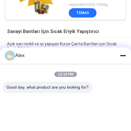
negotiable MOQ:1000kg
TEMAS
Sanayi Bantları İçin Sıcak Eriyik Yapıştırıcı
Açık sarı renkli ve iyi yapışan Kurye Çanta Bantları için Sıcak
Eriyik PSA Yapıştırıcı
Alex
Açık Sarı Basınca Duyarlı Hot Melt Yapıştırıcı Endüstriyel bant
uygulamaları için
12:18 PM
Köpük Bant için% 100 Katı Sıcak Eriyik Tutkal Yapıştırıcı Kraft
Kağıt Bant Çift Taraflı Bant
Good day, what product are you looking for?
Popüler Kategoriler
Tüm
Sıcak Eriyik PSA 
Sıcak Eriyik Basınca 
Yapıştırıcı
Duyarlı Yapıştırıcı