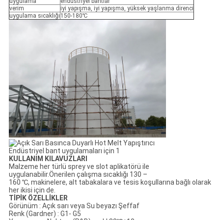
uygulama
endüstriyel bantlar
verim
iyi yapışma, iyi yapışma, yüksek yaşlanma direnci
uygulama sıcaklığı
150-180℃
KULLANIM KILAVUZLARI
Malzeme her türlü sprey ve slot aplikatörü ile
uygulanabilir.Önerilen çalışma sıcaklığı 130 –
160 ℃, makinelere, alt tabakalara ve tesis koşullarına bağlı olarak
her ikisi için de.
TİPİK ÖZELLİKLER
Görünüm : Açık sarı veya Su beyazı Şeffaf
Renk (Gardner) : G1- G5