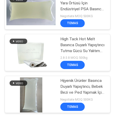
Yara Örtüsü İçin
Endüstriyel PSA Basınca
Duyarlı Yapıştırıcı.
Negotiate MOQ:500KG
TEMAS
High Tack Hot Melt
Basınca Duyarlı Yapıştırıcı
Tutma Gücü Su Yalıtım
Malzemeleri
2.8-3.8 MOQ:500kg
TEMAS
Hijyenik Ürünler Basınca
Duyarlı Yapıştırıcı, Bebek
Bezi ve Ped Yapmak İçin
Tutkal
Negotiate MOQ:500KG
TEMAS