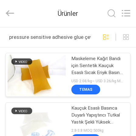
Shanghai
Jaour
Adhesive
Ürünler
Products
Co.,Ltd.
All
Rights
EV
Reserved.
pressure sensitive adhesive glue çevrimiçi üretim
ÜRÜNLER
Maskeleme Kağıt Bandı
için Sentetik Kauçuk
HAKKIMIZDA
Esaslı Sıcak Eriyik Basınca
Duyarlı Yapıştırıcı
USD 2.08/kg~ USD 3.26/kg MOQ:1000 KG
Yapıştırıcı
FABRIKA
TEMAS
TURU
Kauçuk Esaslı Basınca
Duyarlı Yapıştırıcı Tutkal
KALITE
Yastık Şekli Yüksek
KONTROLÜ
Sünme Dayanımı
2.8-3.8 MOQ:500kg