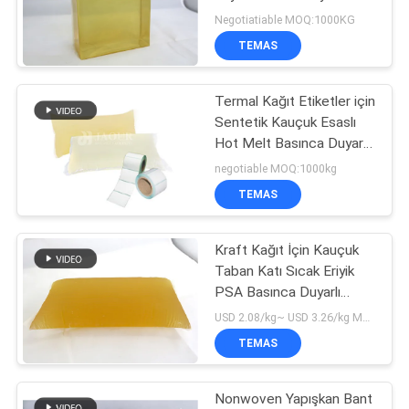
GIZLILIK
Yapıştırıcı
Negotiatiable MOQ:1000KG
POLITIKASI
TEMAS
Termal Kağıt Etiketler için
Sentetik Kauçuk Esaslı
Hot Melt Basınca Duyarlı
Yapıştırıcı
negotiable MOQ:1000kg
TEMAS
Kraft Kağıt İçin Kauçuk
Taban Katı Sıcak Eriyik
PSA Basınca Duyarlı
Yapıştırıcı
USD 2.08/kg~ USD 3.26/kg MOQ:1000 KG
TEMAS
Nonwoven Yapışkan Bant