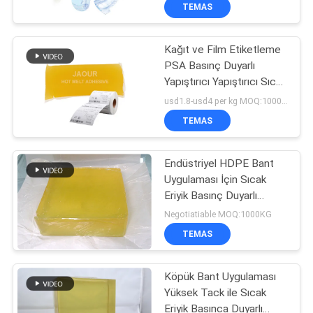
TEMAS
BIZE
Kağıt ve Film Etiketleme
ULAŞIN
PSA Basınç Duyarlı
Yapıştırıcı Yapıştırıcı Sıcak
HABERLER
Erimiş Psa
usd1.8-usd4 per kg MOQ:1000KGS
TEMAS
DURUMLAR
Endüstriyel HDPE Bant
Uygulaması İçin Sıcak
TEKLIF
Eriyik Basınç Duyarlı
ISTEYIN
Yapıştırıcı Tutkal
Negotiatiable MOQ:1000KG
TEMAS
SITE
HARITASI
Köpük Bant Uygulaması
Yüksek Tack ile Sıcak
Eriyik Basınca Duyarlı